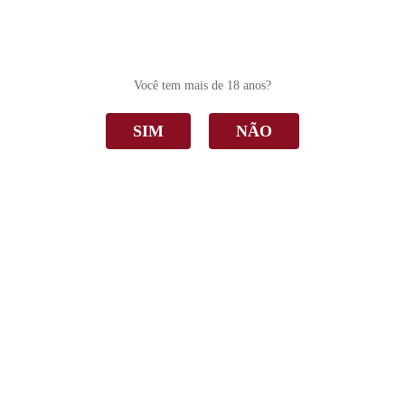
0
Você tem mais de 18 anos?
SIM
NÃO
Castellamare
Home
Castellamare
Ordenar Por