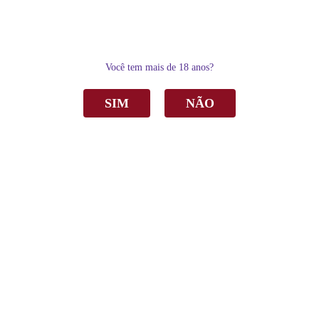
0
Você tem mais de 18 anos?
SIM
NÃO
Home
Espumantes
Espumante Castellamare Brut Rosé 750ml
Espumante Castellamare Brut Rosé 750ml
R$ 65,00
por
Sku:
1816
Categoria:
Espumantes
,
Brut
,
Rose