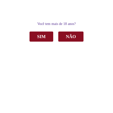
0
Você tem mais de 18 anos?
SIM
NÃO
Home
Vinho
Tinto
Vinho Castellamare Select Malbec Tinto Seco 750ml
Vinho Castellamare Select Malbec Tinto
Seco 750ml
R$ 58,00
por
Sku:
1804