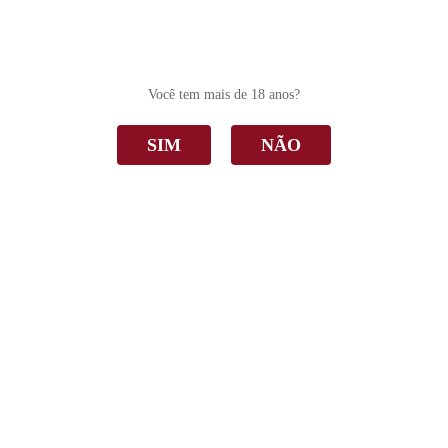
0
Você tem mais de 18 anos?
SIM
NÃO
Malbec
Home
Malbec
Ordenar Por