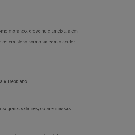
como morango, groselha e ameixa, além
acios em plena harmonia com a acidez.
ta e Trebbiano
tipo grana, salames, copa e massas