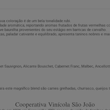
 sua coloração é de um bela tonalidade rubi.
idade aromática, reportando aromas frutados de frutas vermelhas 
eve baunilha provenientes do seu estágio em barricas de carvalho.
as, paladar cativante e equilibrado, apresenta taninos nobres e m
net Sauvignon, Alicante Bouschet, Cabernet Franc, Malbec, Ancellot
ra este magnífico blend são carnes grelhadas, churrasco, queijos 
Cooperativa Vinícola São João