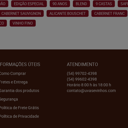
OÃO
EDIÇÃO ESPECIAL
90 ANOS
BLEND
9 CASTAS
SAF
CABERNET SAUVIGNON
ALICANTE BOUSCHET
CABERNET FRANC
CO
VINHO FINO
NFORMAÇÕES ÚTEIS
ATENDIMENTO
Como Comprar
(54)
99702-4398
(54)
99602-4398
Fretes e Entrega
Horário 8:00 h às 18:00 h
Garantia dos produtos
contato@uvasevinhos.com
Segurança
Politica de Frete Grátis
Política de Privacidade