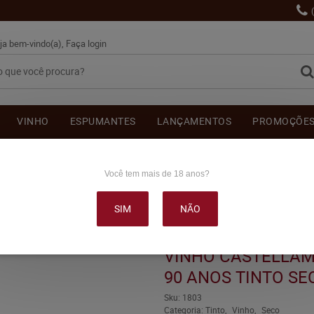
ja bem-vindo(a),
Faça login
VINHO
ESPUMANTES
LANÇAMENTOS
PROMOÇÕE
OUTRAS BEBIDAS
DELICATÉSSE & ACESSÓRIOS
DEPOI
Você tem mais de 18 anos?
SIM
NÃO
ARE EDIÇÃO ESPECIAL 90 ANOS TINTO SECO 750ML
VINHO CASTELLAM
90 ANOS TINTO SE
Sku:
1803
Categoria:
Tinto
Vinho
Seco