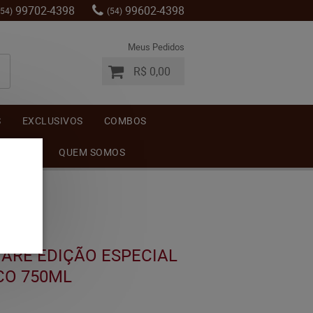
99702-4398
99602-4398
(54)
(54)
Meus Pedidos
R$ 0,00
S
EXCLUSIVOS
COMBOS
MENTOS
QUEM SOMOS
ARE EDIÇÃO ESPECIAL
CO 750ML