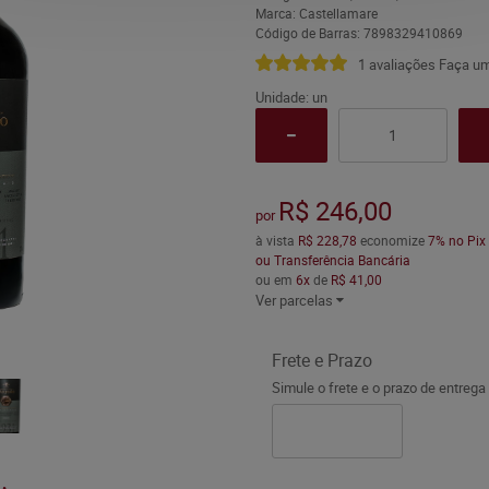
Marca:
Castellamare
Código de Barras:
7898329410869
1 avaliações
Faça um
Unidade: un
R$ 246,00
por
à vista
R$ 228,78
economize
7%
no Pix
ou Transferência Bancária
ou em
6x
de
R$ 41,00
Ver parcelas
Frete e Prazo
Simule o frete e o prazo de entrega