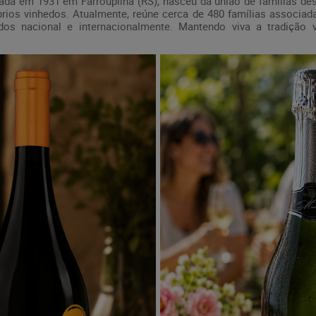
ada em 1931 em Farroupilha (RS), nasceu da união de famílias des
rios vinhedos. Atualmente, reúne cerca de 480 famílias associad
os nacional e internacionalmente. Mantendo viva a tradição vi