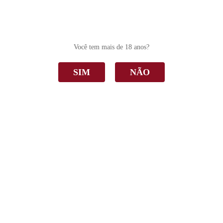
0
Você tem mais de 18 anos?
SIM
NÃO
Blend
Home
Blend
Ordenar Por