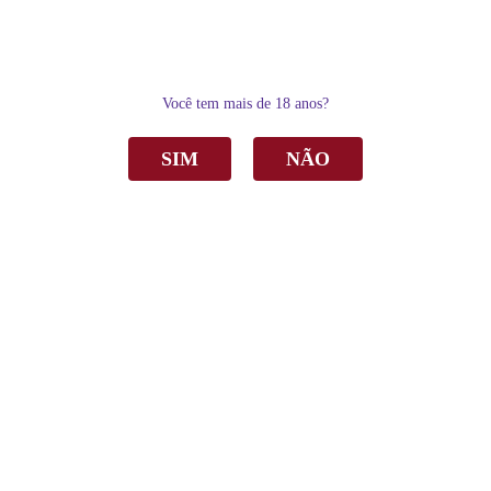
0
Você tem mais de 18 anos?
SIM
NÃO
Home
Vinho
Vinho Valmarino V3 Corte 2 Tinto Seco 750ml
Vinho Valmarino V3 Corte 2 Tinto Seco
750ml
R$ 297,90
por
Sku:
2785