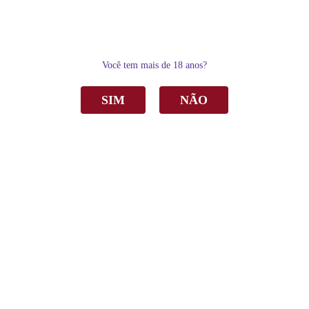
0
Você tem mais de 18 anos?
SIM
NÃO
Home
Vinho
Tinto
Vinho Battistello Malbec Tinto Seco Bag In Box 3Lts
Vinho Battistello Malbec Tinto Seco Bag in
Box 3Lts
R$ 104,00
por
Sku:
4272