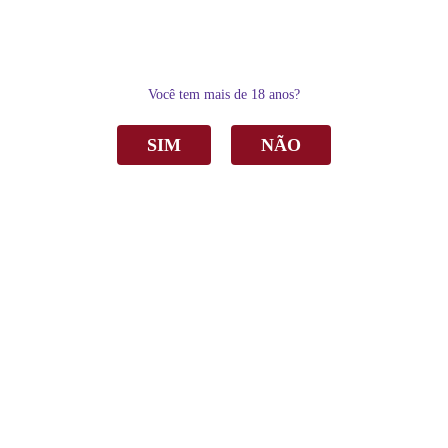
0
Você tem mais de 18 anos?
SIM
NÃO
Home
Delicatésse & Acessórios
Délicatesse
Molho de Pimenta Casa Madeira Malagueta c/Brandy 50ml
Molho de Pimenta Casa Madeira Malagueta
c/Brandy 50ml