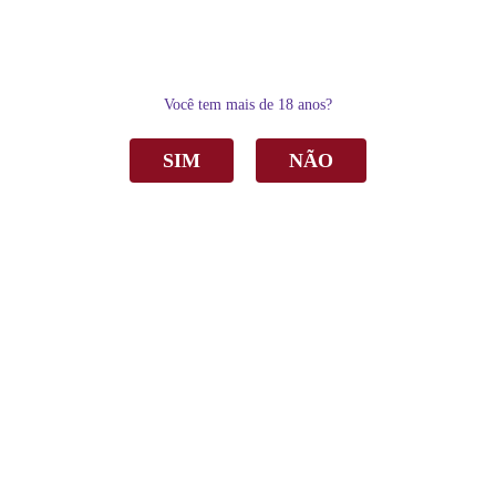
0
Você tem mais de 18 anos?
SIM
NÃO
Home
Espumantes
Brut
Espumante Don Guerino Lumen Brut Branco 750ml C/6
Espumante Don Guerino Lumen Brut Branco
750ml C/6