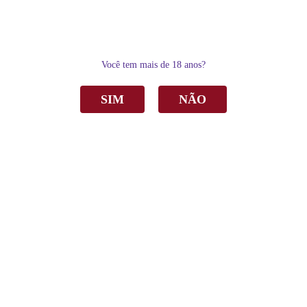
0
Você tem mais de 18 anos?
SIM
NÃO
Home
Espumantes
Brut
Espumante Garibaldi Vero Brut Rosé 750ml
Espumante Garibaldi Vero Brut Rosé 750ml
R$ 37,90
por
Sku:
4117
Categoria:
Brut
,
Espumantes
,
Rose