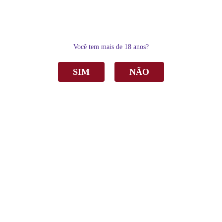
0
Você tem mais de 18 anos?
SIM
NÃO
Home
Espumantes
Espumante Garibaldi Vero Brut Rosé 750ml C/6
Espumante Garibaldi Vero Brut Rosé 750ml
C/6
de
R$ 227,40
Sku:
4117/6