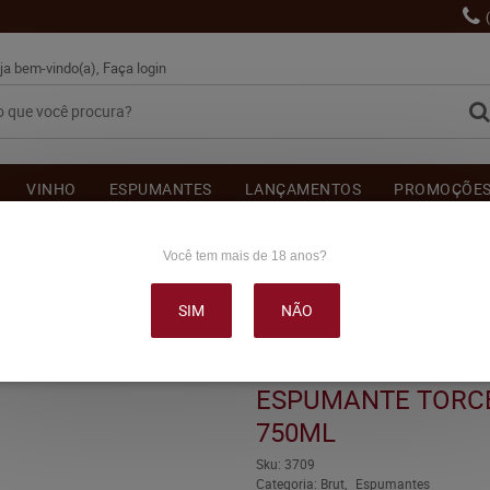
ja bem-vindo(a),
Faça login
VINHO
ESPUMANTES
LANÇAMENTOS
PROMOÇÕE
OUTRAS BEBIDAS
DELICATÉSSE & ACESSÓRIOS
DEPOI
Você tem mais de 18 anos?
SIM
NÃO
 TORCELLO BRUT BRANCO 750ML
ESPUMANTE TORC
750ML
Sku:
3709
Categoria:
Brut
Espumantes