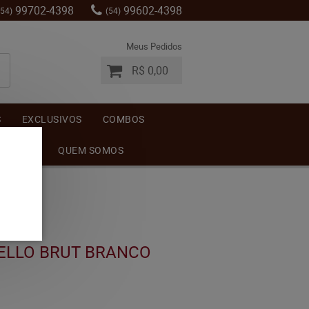
99702-4398
99602-4398
(54)
(54)
Meus Pedidos
R$ 0,00
S
EXCLUSIVOS
COMBOS
MENTOS
QUEM SOMOS
ELLO BRUT BRANCO