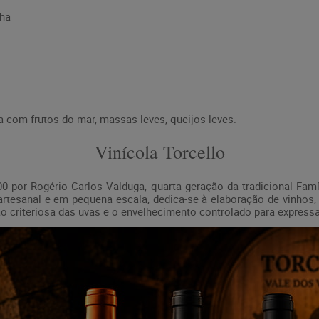
cha
 com frutos do mar, massas leves, queijos leves.
Vinícola Torcello
00 por Rogério Carlos Valduga, quarta geração da tradicional Fam
tesanal e em pequena escala, dedica-se à elaboração de vinhos,
ção criteriosa das uvas e o envelhecimento controlado para expressar