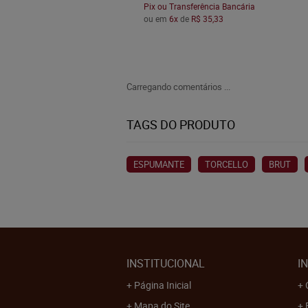
Pix ou Transferência Bancária
ou em
6x
de
R$ 35,33
Carregando comentários ...
TAGS DO PRODUTO
ESPUMANTE
TORCELLO
BRUT
INSTITUCIONAL
I
Página Inicial
Mapa do Site