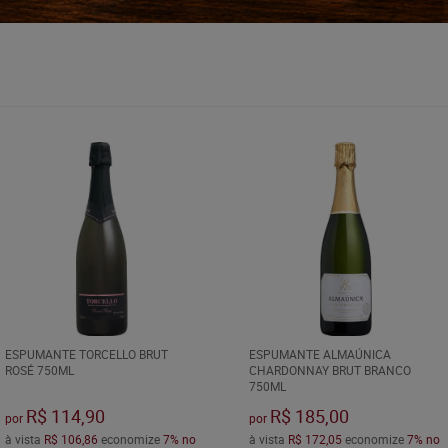
ESPUMANTE TORCELLO BRUT
ESPUMANTE ALMAÚNICA
ROSÉ 750ML
CHARDONNAY BRUT BRANCO
750ML
R$ 114,90
R$ 185,00
por
por
à vista
R$ 106,86
economize
7%
no
à vista
R$ 172,05
economize
7%
no