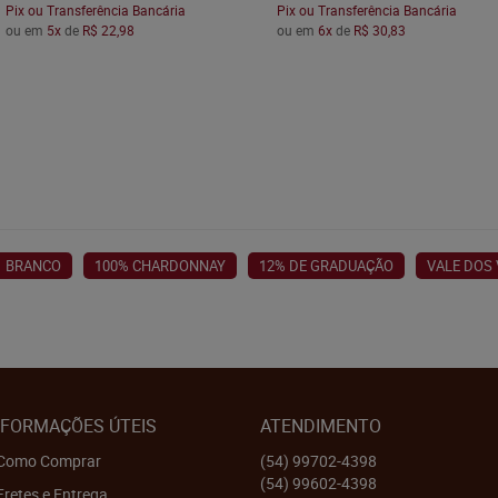
Pix ou Transferência Bancária
Pix ou Transferência Bancária
ou em
5x
de
R$ 22,98
ou em
6x
de
R$ 30,83
BRANCO
100% CHARDONNAY
12% DE GRADUAÇÃO
VALE DOS
NFORMAÇÕES ÚTEIS
ATENDIMENTO
Como Comprar
(54)
99702-4398
(54)
99602-4398
Fretes e Entrega