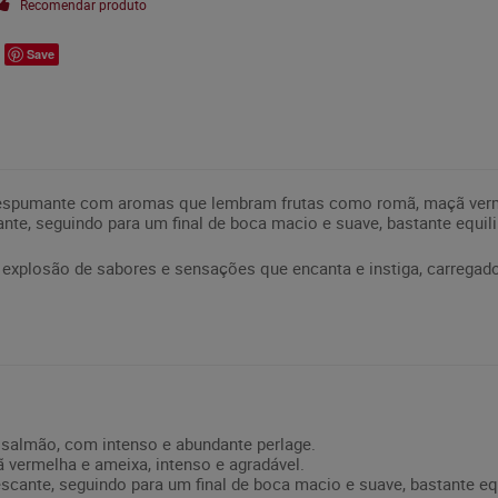
Recomendar produto
Save
espumante com aromas que lembram frutas como romã, maçã vermel
ante, seguindo para um final de boca macio e suave, bastante equi
explosão de sabores e sensações que encanta e instiga, carregado
 salmão, com intenso e abundante perlage.
 vermelha e ameixa, intenso e agradável.
rescante, seguindo para um final de boca macio e suave, bastante e