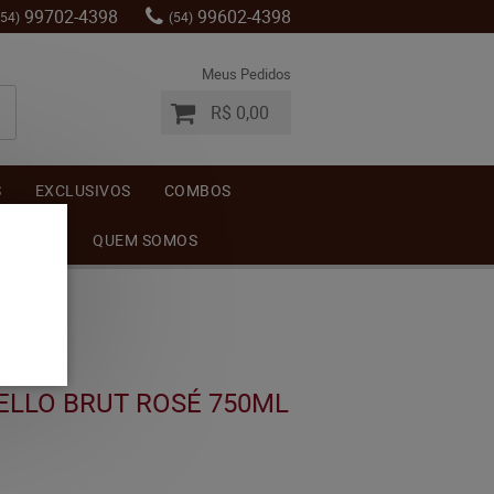
99702-4398
99602-4398
(54)
(54)
Meus Pedidos
R$ 0,00
S
EXCLUSIVOS
COMBOS
MENTOS
QUEM SOMOS
LLO BRUT ROSÉ 750ML