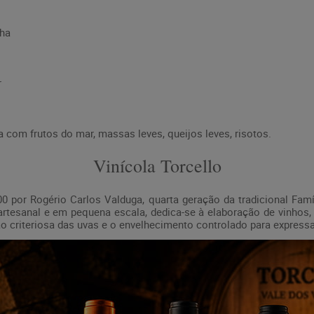
cha
r
com frutos do mar, massas leves, queijos leves, risotos.
Vinícola Torcello
00 por Rogério Carlos Valduga, quarta geração da tradicional Fam
tesanal e em pequena escala, dedica-se à elaboração de vinhos,
ção criteriosa das uvas e o envelhecimento controlado para expressar