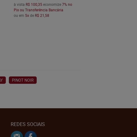
à vista
R$ 100,35
economize
7%
no
Pix ou Transferência Bancária
ou em
5x
de
R$ 21,58
AY
PINOT NOIR
REDES SOCIAIS