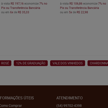
à vista
R$ 197,16
economize
7%
no
à vista
R$ 106,86
economize
7%
no
Pix ou Transferência Bancária
Pix ou Transferência Bancária
ou em
6x
de
R$ 35,33
ou em
5x
de
R$ 22,98
ROSÉ
12% DE GRADUAÇÃO
VALE DOS VINHEDOS
CHARDONN
NFORMAÇÕES ÚTEIS
ATENDIMENTO
Como Comprar
(54)
99702-4398