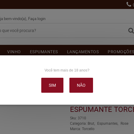
ja bem-vindo(a),
Faça login
VINHO
ESPUMANTES
LANÇAMENTOS
PROMOÇÕE
OUTRAS BEBIDAS
DELICATÉSSE & ACESSÓRIOS
DEPOI
Você tem mais de 18 anos?
SIM
NÃO
 TORCELLO BRUT ROSÉ 750ML
ESPUMANTE TORCE
Sku:
3710
Categoria:
Brut
Espumantes
Rose
Marca:
Torcello