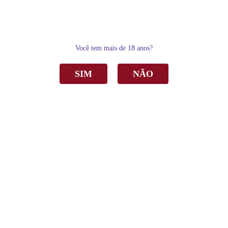
0
Você tem mais de 18 anos?
SIM
NÃO
Home
Espumantes
Demi-Sec
Espumante Panizzon San Martin Demi Sec Branco 660ml C/6
Espumante Panizzon San Martin Demi Sec
Branco 660ml C/6