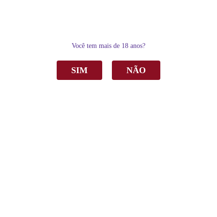
0
Você tem mais de 18 anos?
SIM
NÃO
Home
Espumantes
Espumante Aurora Procedências Brut Rosé 750ml
Espumante Aurora Procedências Brut Rosé
750ml
R$ 61,00
por
Sku:
2308