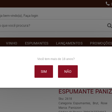
ja bem-vindo(a),
Faça login
VINHO
ESPUMANTES
LANÇAMENTOS
PROMOÇÕE
OUTRAS BEBIDAS
DELICATÉSSE & ACESSÓRIOS
DEPOI
Você tem mais de 18 anos?
SIM
NÃO
N BRUT ROSÉ 750ML
ESPUMANTE PANIZ
Sku:
2618
Categoria:
Espumantes
Brut
Rose
Marca:
Panizzon