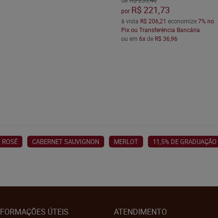
de
R$ 233,40
R$ 221,73
por
à vista
R$ 206,21
economize
7%
no
Pix ou Transferência Bancária
ou em
6x
de
R$ 36,96
ROSÉ
CABERNET SAUVIGNON
MERLOT
11,5% DE GRADUAÇÃO
NFORMAÇÕES ÚTEIS
ATENDIMENTO