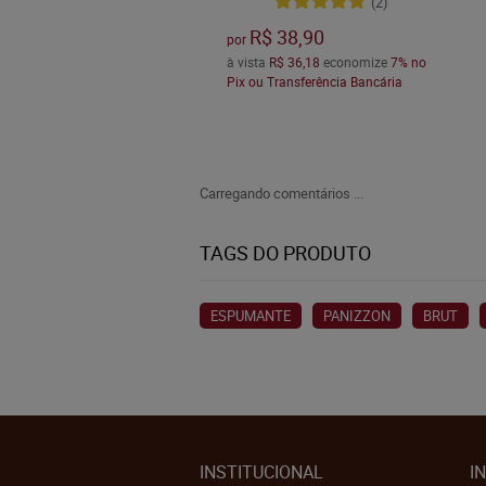
(2)
R$ 38,90
por
à vista
R$ 36,18
economize
7%
no
Pix ou Transferência Bancária
Carregando comentários ...
TAGS DO PRODUTO
ESPUMANTE
PANIZZON
BRUT
INSTITUCIONAL
I