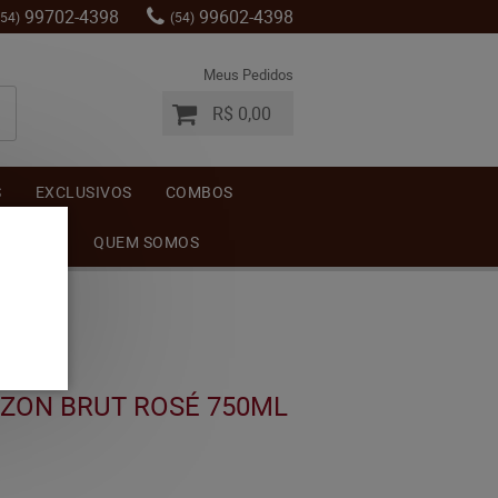
99702-4398
99602-4398
(54)
(54)
Meus Pedidos
R$ 0,00
S
EXCLUSIVOS
COMBOS
MENTOS
QUEM SOMOS
ZON BRUT ROSÉ 750ML