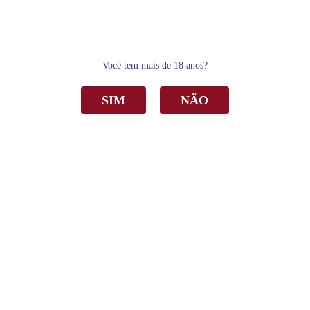
0
Você tem mais de 18 anos?
SIM
NÃO
Home
Espumantes
Brut
Espumante Panizzon Brut Rosé 750ml C/6
Espumante Panizzon Brut Rosé 750ml C/6
de
R$ 233,40
Sku:
2630
R$ 221,73
por
Categoria:
Brut
,
Espumantes
,
Rose
,