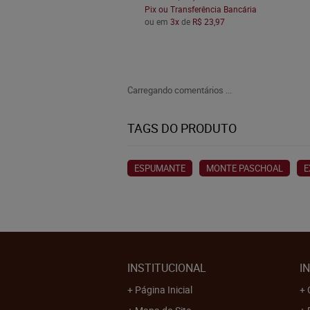
Pix ou Transferência Bancária
ou em
3x
de
R$ 23,97
Carregando comentários ...
TAGS DO PRODUTO
ESPUMANTE
MONTE PASCHOAL
E
INSTITUCIONAL
I
Página Inicial