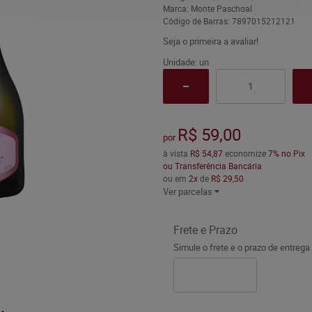
Marca:
Monte Paschoal
Código de Barras:
7897015212121
Seja o primeira a avaliar!
Unidade: un
R$ 59,00
por
à vista
R$ 54,87
economize
7%
no Pix
ou Transferência Bancária
ou em
2x
de
R$ 29,50
Ver parcelas
Frete e Prazo
Simule o frete e o prazo de entrega