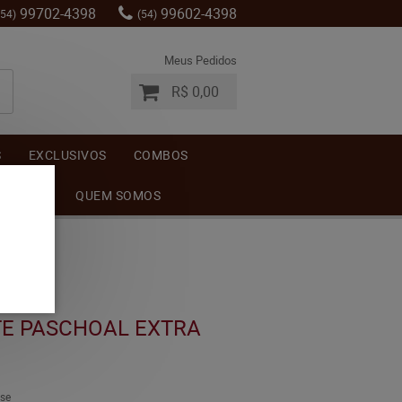
99702-4398
99602-4398
(54)
(54)
Meus Pedidos
R$ 0,00
S
EXCLUSIVOS
COMBOS
MENTOS
QUEM SOMOS
E PASCHOAL EXTRA
se