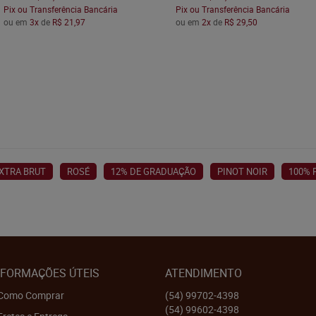
Pix ou Transferência Bancária
Pix ou Transferência Bancária
ou em
3x
de
R$ 21,97
ou em
2x
de
R$ 29,50
XTRA BRUT
ROSÉ
12% DE GRADUAÇÃO
PINOT NOIR
100% 
NFORMAÇÕES ÚTEIS
ATENDIMENTO
Como Comprar
(54)
99702-4398
(54)
99602-4398