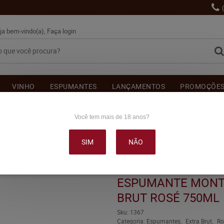
ja bem-vindo(a),
Faça login
VINHO
ESPUMANTES
LANÇAMENTOS
PROMOÇÕE
OUTRAS BEBIDAS
DELICATÉSSE & ACESSÓRIOS
DEPOI
Você tem mais de 18 anos?
SIM
NÃO
ASCHOAL EXTRA BRUT ROSÉ 750ML
ESPUMANTE MONT
BRUT ROSÉ 750ML
Sku:
1367
Categoria:
Espumantes
Extra Brut
Ro