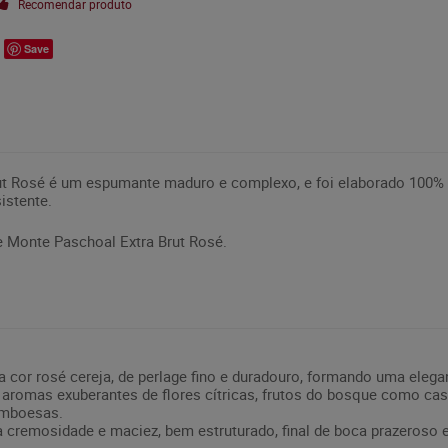
Recomendar produto
Save
t Rosé é um espumante maduro e complexo, e foi elaborado 100% 
istente.
 Monte Paschoal Extra Brut Rosé.
da cor rosé cereja, de perlage fino e duradouro, formando uma eleg
 aromas exuberantes de flores cítricas, frutos do bosque como cass
amboesas.
a cremosidade e maciez, bem estruturado, final de boca prazeroso e