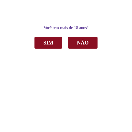
0
Você tem mais de 18 anos?
SIM
NÃO
Home
Espumantes
Moscatel
Espumante Casa Perini Aquarela Moscatel Rosé 750ml C/6
Espumante Casa Perini Aquarela Moscatel
Rosé 750ml C/6