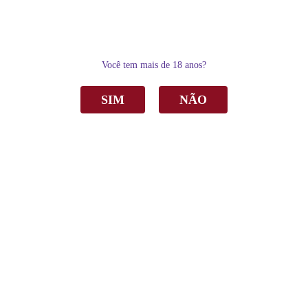
0
Você tem mais de 18 anos?
SIM
NÃO
Home
Espumantes
Moscatel
Espumante Garibaldi Floratta Moscatel Rosé 750ml C/6
Espumante Garibaldi Floratta Moscatel Rosé
750ml C/6