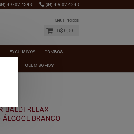
99702-4398
99602-4398
(54)
(54)
Meus Pedidos
R$ 0,00
S
EXCLUSIVOS
COMBOS
MENTOS
QUEM SOMOS
RIBALDI RELAX
O ÁLCOOL BRANCO