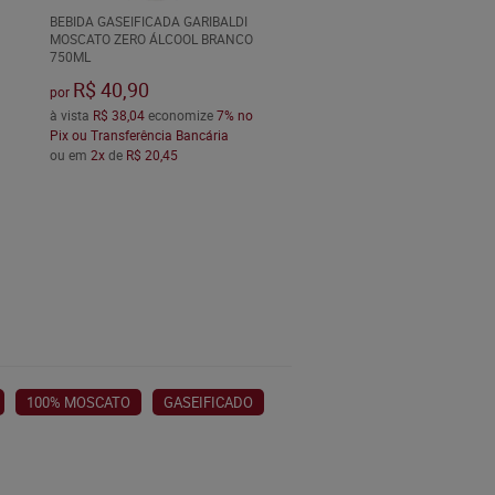
BEBIDA GASEIFICADA GARIBALDI
MOSCATO ZERO ÁLCOOL BRANCO
750ML
R$ 40,90
por
à vista
R$ 38,04
economize
7%
no
Pix ou Transferência Bancária
ou em
2x
de
R$ 20,45
100% MOSCATO
GASEIFICADO