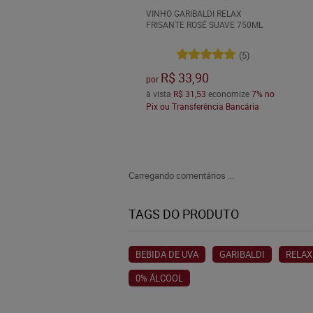
VINHO GARIBALDI RELAX
FRISANTE ROSÉ SUAVE 750ML
(5)
R$ 33,90
por
à vista
R$ 31,53
economize
7%
no
Pix ou Transferência Bancária
Carregando comentários ...
TAGS DO PRODUTO
BEBIDA DE UVA
GARIBALDI
RELAX
0% ÁLCOOL