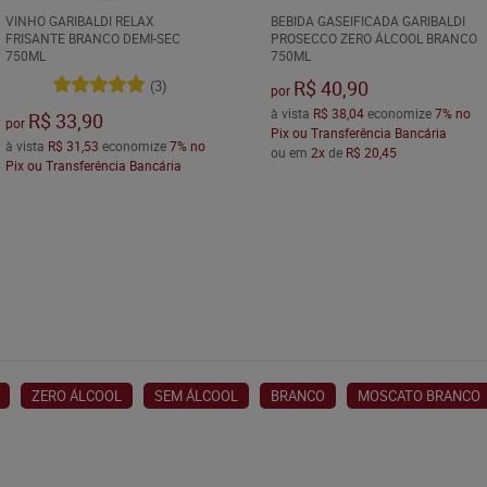
VINHO GARIBALDI RELAX
BEBIDA GASEIFICADA GARIBALDI
FRISANTE BRANCO DEMI-SEC
PROSECCO ZERO ÁLCOOL BRANCO
750ML
750ML
R$ 40,90
(3)
por
à vista
R$ 38,04
economize
7%
no
R$ 33,90
por
Pix ou Transferência Bancária
à vista
R$ 31,53
economize
7%
no
ou em
2x
de
R$ 20,45
Pix ou Transferência Bancária
ZERO ÁLCOOL
SEM ÁLCOOL
BRANCO
MOSCATO BRANCO