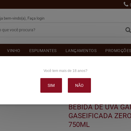
ja bem-vindo(a),
Faça login
VINHO
ESPUMANTES
LANÇAMENTOS
PROMOÇÕE
OUTRAS BEBIDAS
DELICATÉSSE & ACESSÓRIOS
DEPOI
Você tem mais de 18 anos?
SIM
NÃO
ARIBALDI RELAX GASEIFICADA ZERO ÁLCOOL BRANCO 750ML
BEBIDA DE UVA GA
GASEIFICADA ZER
750ML