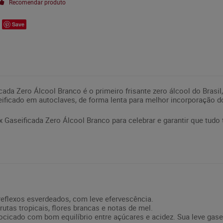
Recomendar produto
Save
cada Zero Álcool Branco é o primeiro frisante zero álcool do Brasil,
ficado em autoclaves, de forma lenta para melhor incorporação d
x Gaseificada Zero Álcool Branco para celebrar e garantir que tudo
reflexos esverdeados, com leve efervescência.
utas tropicais, flores brancas e notas de mel.
cicado com bom equilíbrio entre açúcares e acidez. Sua leve gasei