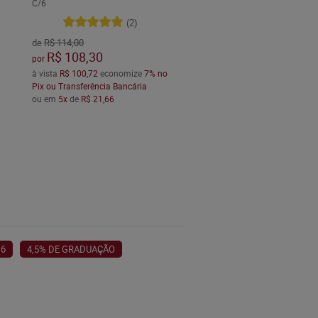
C/6
(2)
de
R$ 114,00
R$ 108,30
por
à vista
R$ 100,72
economize
7%
no
Pix ou Transferência Bancária
ou em
5x
de
R$ 21,66
 6
4,5% DE GRADUAÇÃO