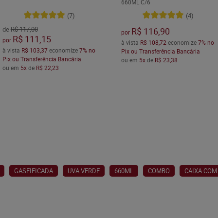
660ML C/6
(7)
(4)
de
R$ 117,00
R$ 116,90
por
R$ 111,15
por
à vista
R$ 108,72
economize
7%
no
à vista
R$ 103,37
economize
7%
no
Pix ou Transferência Bancária
Pix ou Transferência Bancária
ou em
5x
de
R$ 23,38
ou em
5x
de
R$ 22,23
GASEIFICADA
UVA VERDE
660ML
COMBO
CAIXA COM