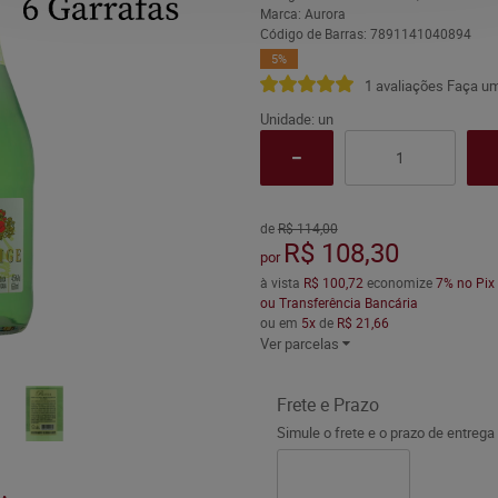
Marca:
Aurora
Código de Barras:
7891141040894
5%
1 avaliações
Faça um
Unidade: un
de
R$ 114,00
R$ 108,30
por
à vista
R$ 100,72
economize
7%
no Pix
ou Transferência Bancária
ou em
5x
de
R$ 21,66
Ver parcelas
Frete e Prazo
Simule o frete e o prazo de entrega