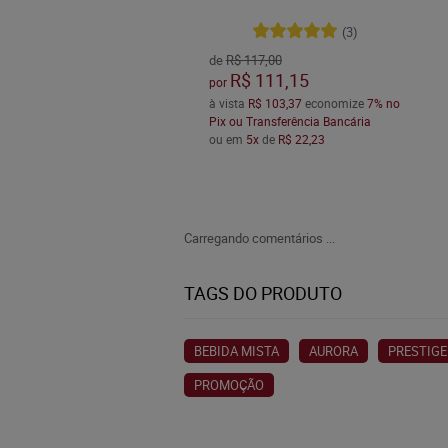
(3)
de
R$ 117,00
R$ 111,15
por
à vista
R$ 103,37
economize
7%
no
Pix ou Transferência Bancária
ou em
5x
de
R$ 22,23
Carregando comentários ...
TAGS DO PRODUTO
BEBIDA MISTA
AURORA
PRESTIGE
PROMOÇÃO