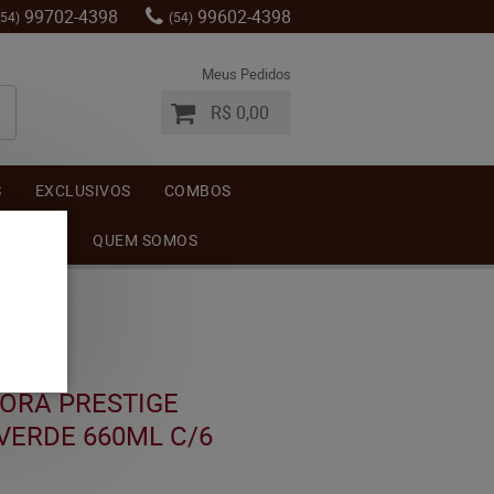
99702-4398
99602-4398
(54)
(54)
Meus Pedidos
R$ 0,00
S
EXCLUSIVOS
COMBOS
MENTOS
QUEM SOMOS
RORA PRESTIGE
VERDE 660ML C/6