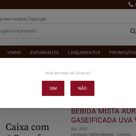
ja bem-vindo(a),
Faça login
VINHO
ESPUMANTES
LANÇAMENTOS
PROMOÇÕE
OUTRAS BEBIDAS
DELICATÉSSE & ACESSÓRIOS
DEPOI
Você tem mais de 18 anos?
SIM
NÃO
RORA PRESTIGE GASEIFICADA UVA VERDE 660ML C/6
BEBIDA MISTA AU
GASEIFICADA UVA 
Sku:
2392
Categoria:
Outras Bebidas
Combos