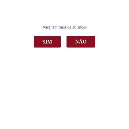
0
Você tem mais de 18 anos?
SIM
NÃO
Home
Suco de Uva
Bag In Box
Suco de Uva Casa Madeira Tinto Integral Bag in Box 3Lts
Suco de Uva Casa Madeira Tinto Integral
Bag in Box 3Lts