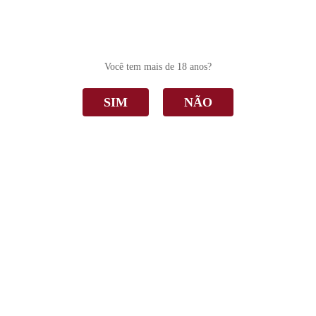
0
Você tem mais de 18 anos?
SIM
NÃO
Bem estar
Home
Bem estar
Ordenar Por