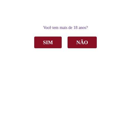
0
Você tem mais de 18 anos?
SIM
NÃO
Home
Suco de Uva
Orgânico
Suco de Uva Aurora Orgânico Tinto Integral 1L C/6
Suco de Uva Aurora Orgânico Tinto Integral
1Lt C/6