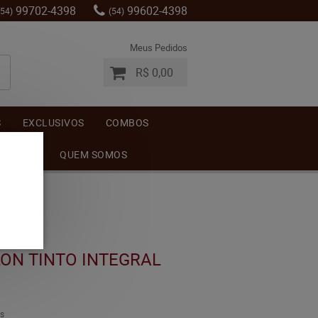
99702-4398
99602-4398
(54)
(54)
Meus Pedidos
R$ 0,00
S
EXCLUSIVOS
COMBOS
MENTOS
QUEM SOMOS
ON TINTO INTEGRAL
s