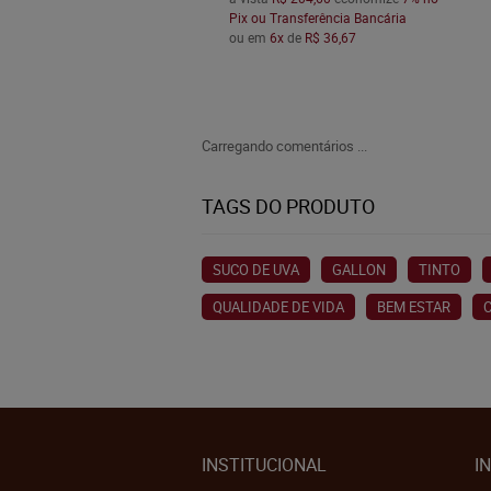
Pix ou Transferência Bancária
ou em
6x
de
R$ 36,67
Carregando comentários ...
TAGS DO PRODUTO
SUCO DE UVA
GALLON
TINTO
QUALIDADE DE VIDA
BEM ESTAR
C
INSTITUCIONAL
I