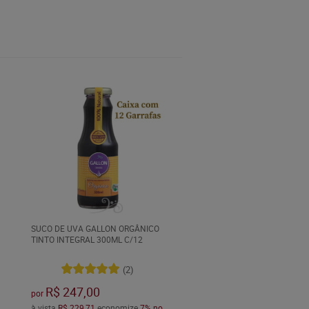
SUCO DE UVA GALLON ORGÂNICO
TINTO INTEGRAL 300ML C/12
(2)
R$ 247,00
por
à vista
R$ 229,71
economize
7%
no