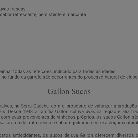
 uvas frescas.
sabor refrescante, persistente e marcante.
nhar todas as refeições, indicado para todas as idades.
no fundo da garrafa são decorrentes do processo natural de elabo
Gallon Sucos
ves, na Serra Gaúcha, com o propósito de valorizar a produção d
s. Desde 1948, a família Gallon cultiva uvas na região e alia tr
s com uvas provenientes de vinhedos próprios, os sucos Gallon sã
, aroma de fruta fresca e sabor equilibrado entre a doçura natural
stos antioxidantes, os sucos de uva Gallon oferecem diversos be