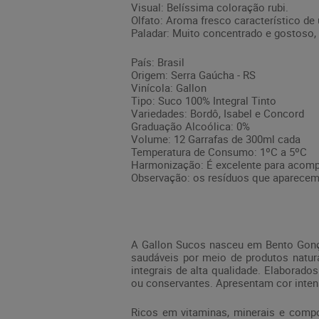
Visual: Belíssima coloração rubi.
Olfato: Aroma fresco característico de
Paladar: Muito concentrado e gostoso, 
País: Brasil
Origem: Serra Gaúcha - RS
Vinícola: Gallon
Tipo: Suco 100% Integral Tinto
Variedades: Bordô, Isabel e Concord
Graduação Alcoólica: 0%
Volume: 12 Garrafas de 300ml cada
Temperatura de Consumo: 1ºC a 5ºC
Harmonização: É excelente para acompa
Observação: os resíduos que aparecem 
A Gallon Sucos nasceu em Bento Gonçal
saudáveis por meio de produtos naturai
integrais de alta qualidade. Elaborado
ou conservantes. Apresentam cor intensa
Ricos em vitaminas, minerais e compo