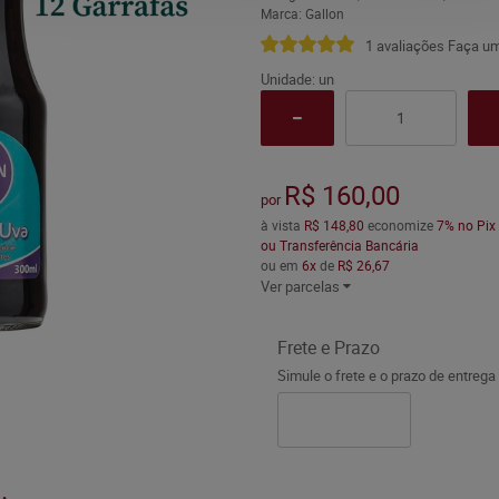
Marca:
Gallon
1 avaliações
Faça um
Unidade: un
R$ 160,00
por
à vista
R$ 148,80
economize
7%
no Pix
ou Transferência Bancária
ou em
6x
de
R$ 26,67
Ver parcelas
Frete e Prazo
Simule o frete e o prazo de entrega