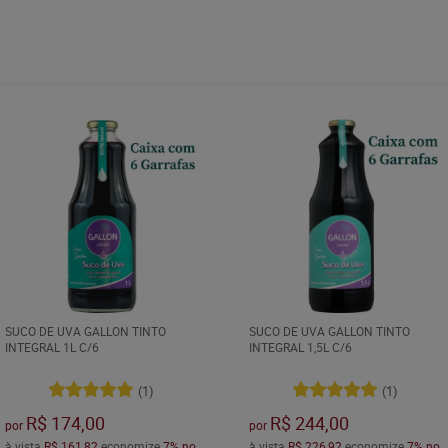
SUCO DE UVA GALLON TINTO
SUCO DE UVA GALLON TINTO
INTEGRAL 1L C/6
INTEGRAL 1,5L C/6
(1)
(1)
R$ 174,00
R$ 244,00
por
por
à vista
R$ 161,82
economize
7%
no
à vista
R$ 226,92
economize
7%
no