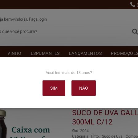
ja bem-vindo(a),
Faça login
VINHO
ESPUMANTES
LANÇAMENTOS
PROMOÇÕE
OUTRAS BEBIDAS
DELICATÉSSE & ACESSÓRIOS
DEPOI
Você tem mais de 18 anos?
SIM
NÃO
VA GALLON TINTO INTEGRAL 300ML C/12
SUCO DE UVA GALL
300ML C/12
Sku:
2004
Categoria:
Tinto
Suco de Uva
Combo