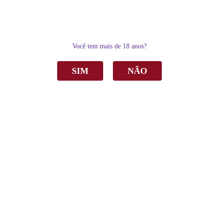
0
Você tem mais de 18 anos?
SIM
NÃO
Home
Suco de Uva
Tinto
Suco de Uva Garibaldi Tinto Integral 1Lt TP C/12
Suco de Uva Garibaldi Tinto Integral 1 Lt TP
C/12