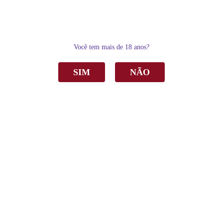
0
Você tem mais de 18 anos?
SIM
NÃO
Home
Vinho
Branco
Vinho Arrivo 31 Chardonnay Branco Seco 750ml C/6
Vinho Arrivo 31 Chardonnay Branco Seco
750ml C/6