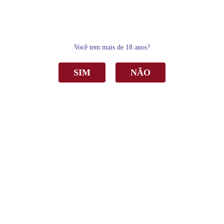
0
Você tem mais de 18 anos?
SIM
NÃO
Home
Vinho
Branco
Vinho Arrivo 31 Sauvignon Blanc Branco Seco 750ml C/6
Vinho Arrivo 31 Sauvignon Blanc Branco
Seco 750ml C/6