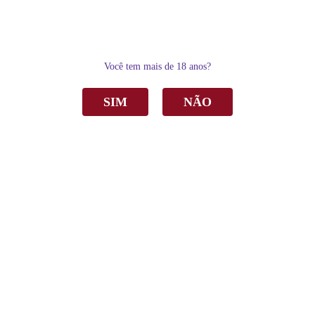
0
Você tem mais de 18 anos?
SIM
NÃO
Home
Vinho
Branco
Vinho Casa Marques Pereira Segredos da Adega Alvarinho Branco Seco
750ml
Vinho Casa Marques Pereira Segredos da
Adega Alvarinho Branco Seco 750ml