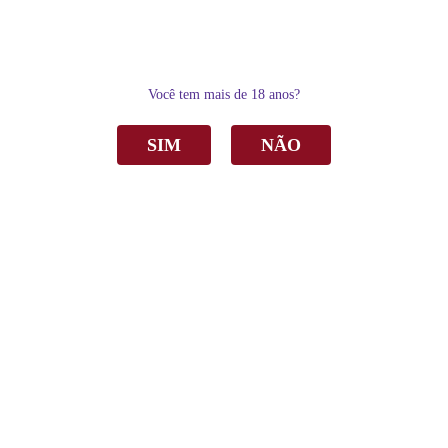
0
Você tem mais de 18 anos?
SIM
NÃO
Home
Vinho
Branco
Vinho Capella dos Campos Nove Ilhas Branco Seco 750ml
Vinho Capella dos Campos Nove Ilhas
Branco Seco 750ml