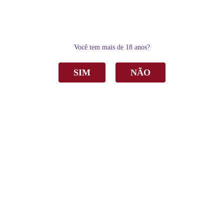
0
Você tem mais de 18 anos?
SIM
NÃO
Home
Vinho
Tinto
Vinho Família Lemos de Almeida Pinot Noir Tinto Seco 750ml
Vinho Família Lemos de Almeida Pinot Noir
Tinto Seco 750ml