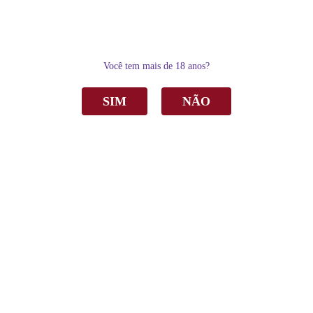
0
Você tem mais de 18 anos?
SIM
NÃO
Home
Vinho
Branco
Vinho Di Mallo Sauvignon Blanc Branco Seco 750ml C/6
Vinho Di Mallo Sauvignon Blanc Branco
Seco 750ml C/6