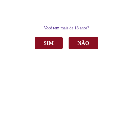
0
Você tem mais de 18 anos?
SIM
NÃO
Home
Vinho
Branco
Vinho Garibaldi di Bartolo Branco Seco 750ml C/6
Vinho Garibaldi di Bartolo Branco Seco
750ml C/6
de
R$ 103,90
Sku:
4139