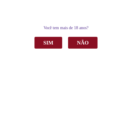
0
Você tem mais de 18 anos?
SIM
NÃO
Home
Vinho
Branco
Vinho Peterlongo Verse Riesling Branco Seco 750ml
Vinho Peterlongo Verse Riesling Branco
Seco 750ml