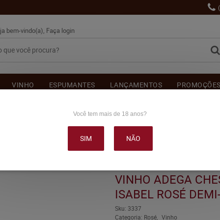
ja bem-vindo(a),
Faça login
VINHO
ESPUMANTES
LANÇAMENTOS
PROMOÇÕE
OUTRAS BEBIDAS
DELICATÉSSE & ACESSÓRIOS
DEPOI
Você tem mais de 18 anos?
SIM
NÃO
INI LE RAGAZZE ISABEL ROSÉ DEMI-SEC 750ML
VINHO ADEGA CHES
ISABEL ROSÉ DEMI
Sku:
3337
Categoria:
Rosé
Vinho