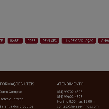
ZE
ISABEL
ROSÉ
DEMI-SEC
11% DE GRADUAÇÃO
VINH
NFORMAÇÕES ÚTEIS
ATENDIMENTO
Como Comprar
(54)
99702-4398
(54)
99602-4398
Fretes e Entrega
Horário 8:00 h às 18:00 h
Garantia dos produtos
contato@uvasevinhos.com