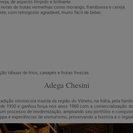
reja, de aspecto límpido e brilhante.
 notas de frutas vermelhas como morango, framboesa e cereja.
nte, com retrogosto agradável, muito fácil de beber.
 tábuas de frios, canapés e frutas frescas.
Adega Chesini
ição vitivinícola trazida da região do Vêneto, na Itália, pela famí
de 1930 e ganhou força nos anos 1960 com a comercialização dos
or um processo de modernização, ampliando seu portfólio e conquis
ppa e experiências de enoturismo, preservando a história e o legado