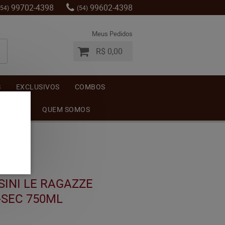
99702-4398
99602-4398
(54)
(54)
Meus Pedidos
R$ 0,00
S
EXCLUSIVOS
COMBOS
MENTOS
QUEM SOMOS
INI LE RAGAZZE
-SEC 750ML