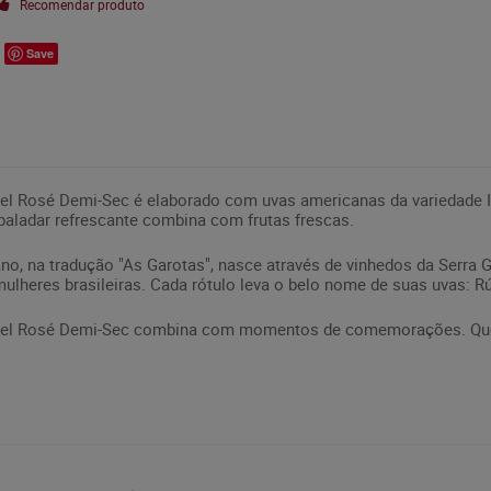
Recomendar produto
Save
el Rosé Demi-Sec é elaborado com uvas americanas da variedade I
paladar refrescante combina com frutas frescas.
iano, na tradução "As Garotas", nasce através de vinhedos da Serr
lheres brasileiras. Cada rótulo leva o belo nome de suas uvas: R
bel Rosé Demi-Sec combina com momentos de comemorações. Que t