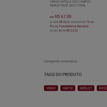
VINHO CAPELLA DOS CAMPOS
MERLOT ROSÉ SECO 750ML
R$ 67,00
por
à vista
R$ 62,31
economize
7%
no
Pix ou Transferência Bancária
ou em
3x
de
R$ 22,33
Carregando comentários ...
TAGS DO PRODUTO
VINHO
AMITIÉ
MERLOT
ROSÉ