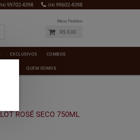
99702-4398
99602-4398
(54)
(54)
Meus Pedidos
R$ 0,00
S
EXCLUSIVOS
COMBOS
MENTOS
QUEM SOMOS
RLOT ROSÉ SECO 750ML