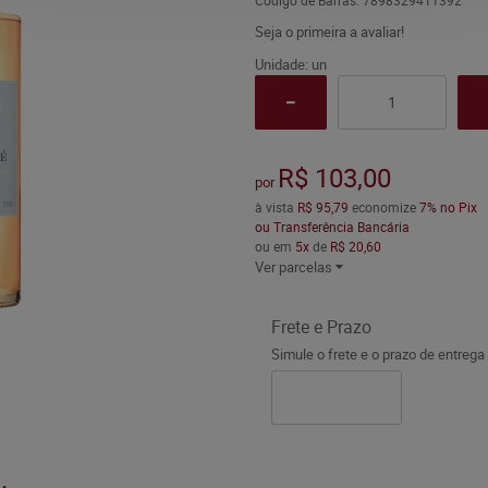
Código de Barras:
7898329411392
Seja o primeira a avaliar!
Unidade: un
R$ 103,00
por
à vista
R$ 95,79
economize
7%
no Pix
ou Transferência Bancária
ou em
5x
de
R$ 20,60
Ver parcelas
Frete e Prazo
Simule o frete e o prazo de entrega