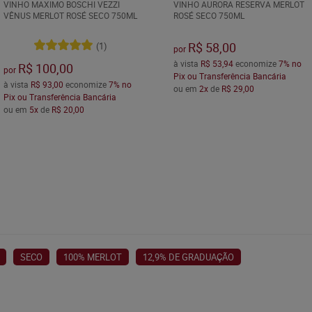
VINHO MAXIMO BOSCHI VEZZI
VINHO AURORA RESERVA MERLOT
VÊNUS MERLOT ROSÉ SECO 750ML
ROSÉ SECO 750ML
R$ 58,00
(1)
por
à vista
R$ 53,94
economize
7%
no
R$ 100,00
por
Pix ou Transferência Bancária
à vista
R$ 93,00
economize
7%
no
ou em
2x
de
R$ 29,00
Pix ou Transferência Bancária
ou em
5x
de
R$ 20,00
SECO
100% MERLOT
12,9% DE GRADUAÇÃO