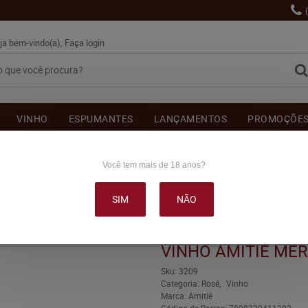
ja bem-vindo(a),
Faça login
VINHO
ESPUMANTES
LANÇAMENTOS
PROMOÇÕE
OUTRAS BEBIDAS
DELICATÉSSE & ACESSÓRIOS
DEPOI
Você tem mais de 18 anos?
SIM
NÃO
RLOT ROSÉ SECO 750ML
VINHO AMITIÉ ME
Sku:
3209
Categoria:
Rosé
Vinho
Marca:
Amitié