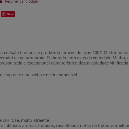
Recomendar produto
Save
a edição limitada, é produzido através de uvas 100% Merlot no ter
versátil na gastronomia. Elaborado com uvas da variedade Merlot, 
pressa toda a excepcional característica desta variedade vinificada
 e aprecie este vinho rosé inesquecível.
a cor rosé, muito atraente.
 com intensos aromas frutados, ressaltando notas de frutas vermel