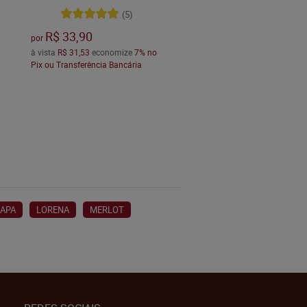
(5)
R$ 33,90
por
à vista
R$ 31,53
economize
7%
no
Pix ou Transferência Bancária
APA
LORENA
MERLOT