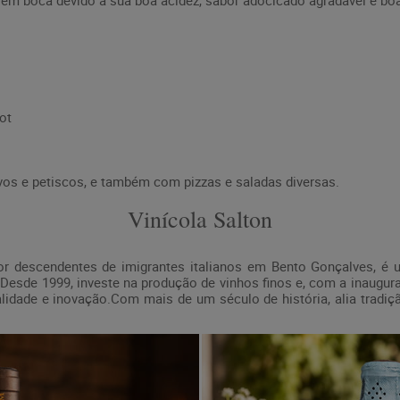
 em boca devido à sua boa acidez, sabor adocicado agradável e bo
ot
vos e petiscos, e também com pizzas e saladas diversas.
Vinícola Salton
or descendentes de imigrantes italianos em Bento Gonçalves, é u
. Desde 1999, investe na produção de vinhos finos e, com a inaugu
idade e inovação.Com mais de um século de história, alia tradi