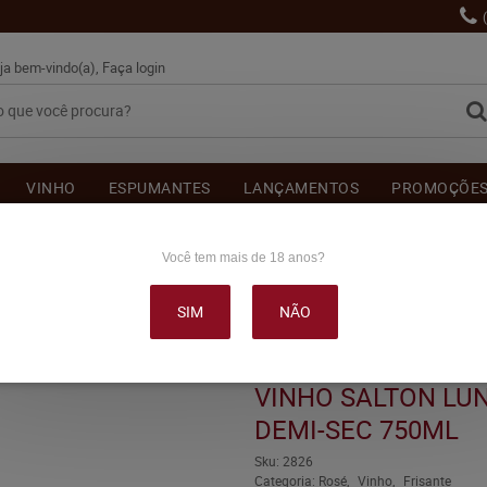
ja bem-vindo(a),
Faça login
VINHO
ESPUMANTES
LANÇAMENTOS
PROMOÇÕE
OUTRAS BEBIDAS
DELICATÉSSE & ACESSÓRIOS
DEPOI
Você tem mais de 18 anos?
SIM
NÃO
NAE FRISANTE ROSÉ DEMI-SEC 750ML
VINHO SALTON LU
DEMI-SEC 750ML
Sku:
2826
Categoria:
Rosé
Vinho
Frisante