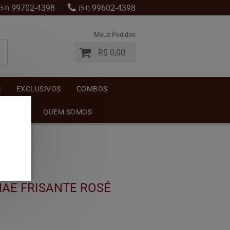
99702-4398
99602-4398
(54)
(54)
Meus Pedidos
R$ 0,00
S
EXCLUSIVOS
COMBOS
MENTOS
QUEM SOMOS
NAE FRISANTE ROSÉ