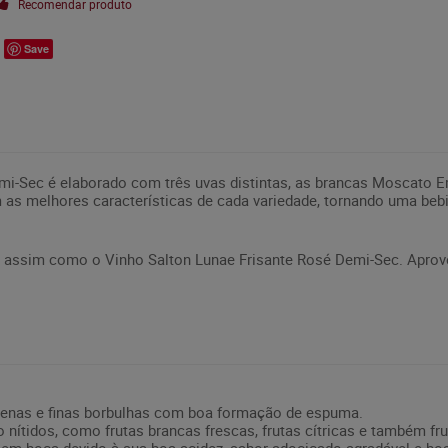
Recomendar produto
Save
i-Sec é elaborado com três uvas distintas, as brancas Moscato Emb
s melhores características de cada variedade, tornando uma bebi
iz, assim como o Vinho Salton Lunae Frisante Rosé Demi-Sec. Aprove
quenas e finas borbulhas com boa formação de espuma.
 nítidos, como frutas brancas frescas, frutas cítricas e também fr