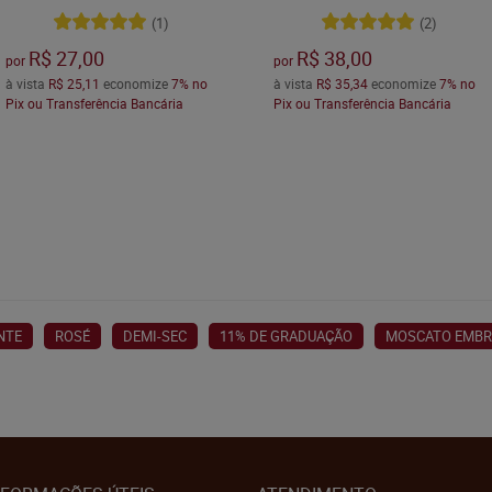
(1)
(2)
R$ 27,00
R$ 38,00
por
por
à vista
R$ 25,11
economize
7%
no
à vista
R$ 35,34
economize
7%
no
Pix ou Transferência Bancária
Pix ou Transferência Bancária
NTE
ROSÉ
DEMI-SEC
11% DE GRADUAÇÃO
MOSCATO EMBR