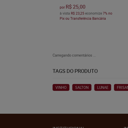
R$ 25,00
por
à vista
R$ 23,25
economize
7%
no
Pix ou Transferência Bancária
Carregando comentários ...
TAGS DO PRODUTO
VINHO
SALTON
LUNAE
FRISA