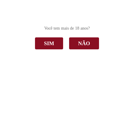
0
Você tem mais de 18 anos?
SIM
NÃO
Frisante
Home
Frisante
Ordenar Por