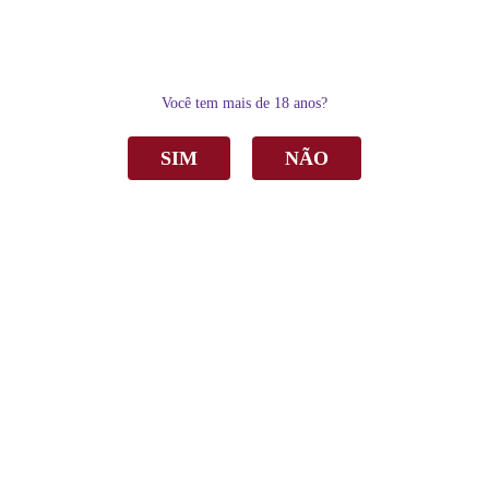
0
Você tem mais de 18 anos?
SIM
NÃO
Home
Vinho
Tinto
Vinho Aurora Country Wine Tinto Suave 750ml C/6
Vinho Aurora Country Wine Tinto Suave
750ml C/6
de
R$ 109,00
Sku:
2472