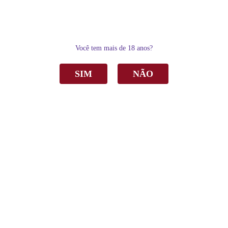
0
Você tem mais de 18 anos?
SIM
NÃO
Home
Vinho
Tinto
Vinho Aurora Reserva Tannat Tinto Seco 750ml
Vinho Aurora Reserva Tannat Tinto Seco
750ml
R$ 58,00
por
Sku:
2314