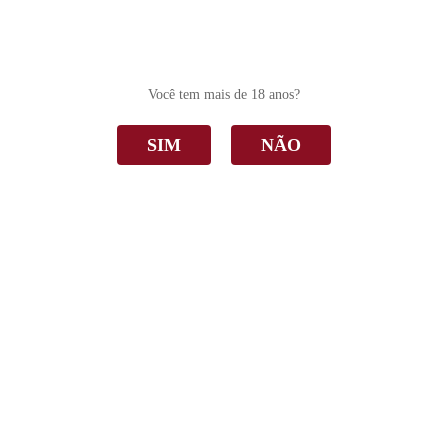
0
Você tem mais de 18 anos?
SIM
NÃO
100% Tannat
Home
100% Tannat
Ordenar Por