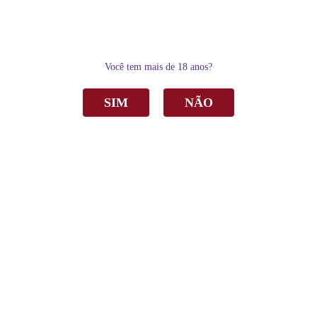
0
Você tem mais de 18 anos?
SIM
NÃO
Home
Vinho
Tinto
Vinho Peterlongo Armando Memória Tannat Tinto Seco 750ml
Vinho Peterlongo Armando Memória Tannat
Tinto Seco 750ml