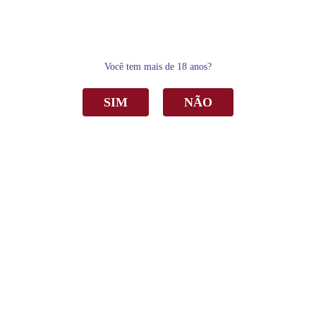
0
Você tem mais de 18 anos?
SIM
NÃO
Home
Vinho
Tinto
Vinho Casa Perini Arbo Tannat Tinto Seco 750ml
Vinho Casa Perini Arbo Tannat Tinto Seco
750ml
R$ 38,00
por
Sku:
4427