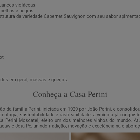
uances violáceas.
melhas e negras.
strutura da variedade Cabernet Sauvignon com seu sabor apimentad
ot
dos em geral, massas e queijos.
Conheça a Casa Perini
ção da família Perini, iniciada em 1929 por João Perini, e consolid
ologia, sustentabilidade e rastreabilidade, a vinícola já conqui
asa Perini Moscatel, eleito um dos melhores vinhos do mundo. At
caw e Jota Pe, unindo tradição, inovação e excelência na elabora