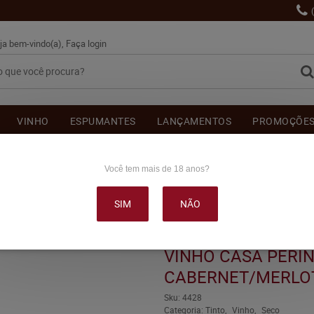
ja bem-vindo(a),
Faça login
VINHO
ESPUMANTES
LANÇAMENTOS
PROMOÇÕE
OUTRAS BEBIDAS
DELICATÉSSE & ACESSÓRIOS
DEPOI
Você tem mais de 18 anos?
SIM
NÃO
INI ARBO CABERNET/MERLOT TINTO SECO 750ML
VINHO CASA PERIN
CABERNET/MERLOT
Sku:
4428
Categoria:
Tinto
Vinho
Seco