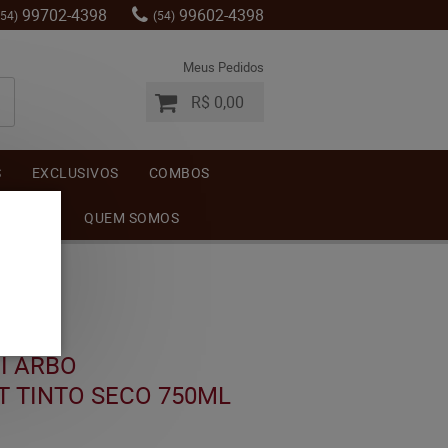
99702-4398
99602-4398
(54)
(54)
Meus Pedidos
R$ 0,00
S
EXCLUSIVOS
COMBOS
MENTOS
QUEM SOMOS
I ARBO
 TINTO SECO 750ML