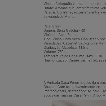
Visual: Coloração vermelho rubi com n
Olfato: Aromas que lembram frutas ver
Paladar: Combinação perfeita entre a e
da variedade Merlot.
País: Brasil
Origem: Serra Gaúcha - RS
Vinícola: Casa Perini
Tipo: Vinho Tinto Seco Fino Reservado
Variedades: Cabernet Sauvignon e Merl
Graduação Alcoólica: 11,5 %
Volume: 750ml
Temperatura de Consumo: 14ºC - 18C
Harmonização: Carnes vermelhas, assa
A Vinícola Casa Perini nasceu da tradi
Gaúcha. Com forte investimento em tecn
internacionais, destacando-se pelo C
sucos das marcas Casa Perini, Arbo, Ma