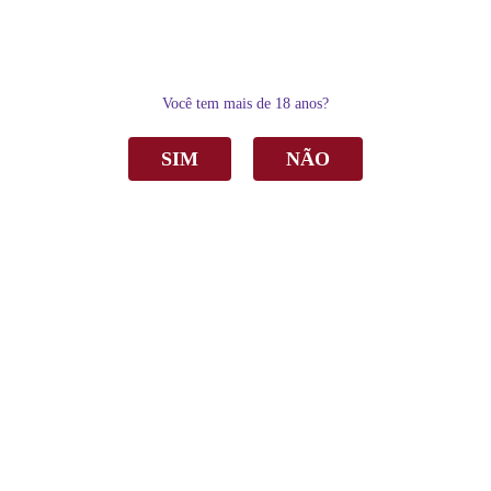
0
Você tem mais de 18 anos?
SIM
NÃO
Home
Vinho
Tinto
Vinho Aurora Pequenas Partilhas Tannat Uruguai Tinto Seco 750ml
Vinho Aurora Pequenas Partilhas Tannat
Uruguai Tinto Seco 750ml