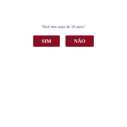
0
Você tem mais de 18 anos?
SIM
NÃO
Home
Vinho
Tinto
Vinho Aurora Sangue de Boi Tinto Suave 1Lt C/ 6
Vinho Aurora Sangue de Boi Tinto Suave 1Lt
C/ 6
de
R$ 145,00
Sku:
2425