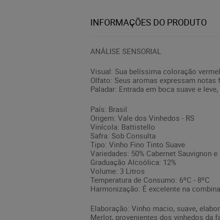
INFORMAÇÕES DO PRODUTO
ANÁLISE SENSORIAL
Visual: Sua belíssima coloração vermel
Olfato: Seus aromas expressam notas f
Paladar: Entrada em boca suave e leve
País: Brasil
Origem: Vale dos Vinhedos - RS
Vinícola: Battistello
Safra: Sob Consulta
Tipo: Vinho Fino Tinto Suave
Variedades: 50% Cabernet Sauvignon e
Graduação Alcoólica: 12%
Volume: 3 Litros
Temperatura de Consumo: 6ºC - 8ºC
Harmonização: É excelente na combin
Elaboração: Vinho macio, suave, elabo
Merlot, provenientes dos vinhedos da fa