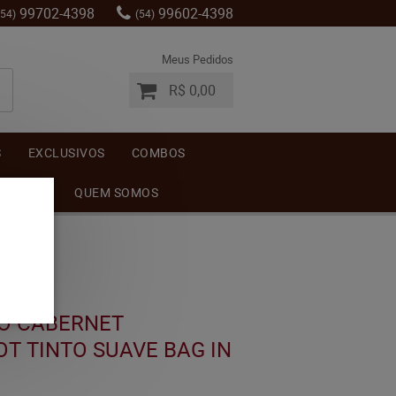
99702-4398
99602-4398
(54)
(54)
Meus Pedidos
R$ 0,00
S
EXCLUSIVOS
COMBOS
MENTOS
QUEM SOMOS
LO CABERNET
T TINTO SUAVE BAG IN