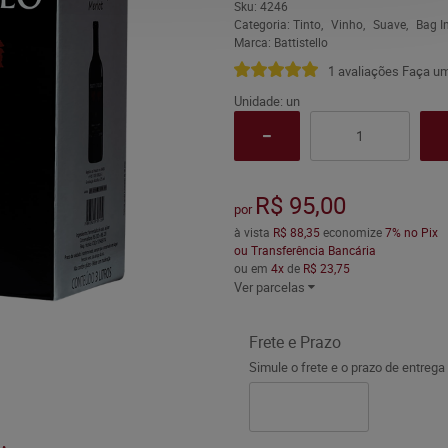
Sku:
4246
Categoria:
Tinto
Vinho
Suave
Bag I
Marca:
Battistello
1 avaliações
Faça um
Unidade: un
R$ 95,00
por
à vista
R$ 88,35
economize
7%
no Pix
ou Transferência Bancária
ou em
4x
de
R$ 23,75
Ver parcelas
Frete e Prazo
Simule o frete e o prazo de entrega