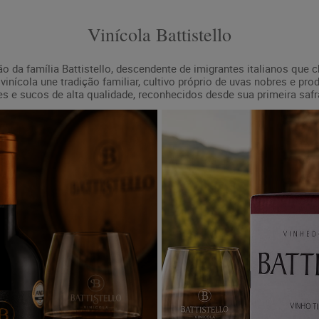
Vinícola Battistello
ção da família Battistello, descendente de imigrantes italianos que
inícola une tradição familiar, cultivo próprio de uvas nobres e pro
 e sucos de alta qualidade, reconhecidos desde sua primeira saf