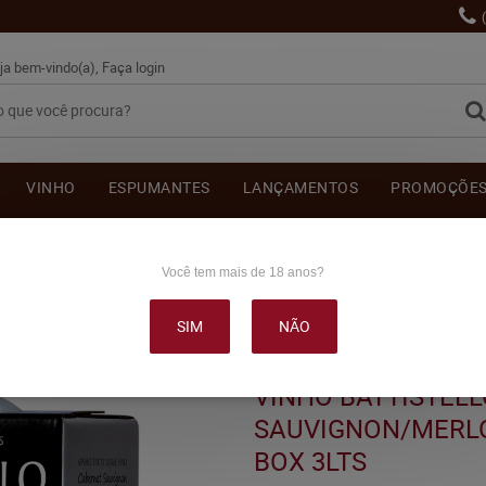
ja bem-vindo(a),
Faça login
VINHO
ESPUMANTES
LANÇAMENTOS
PROMOÇÕE
OUTRAS BEBIDAS
DELICATÉSSE & ACESSÓRIOS
DEPOI
Você tem mais de 18 anos?
SIM
NÃO
LLO CABERNET SAUVIGNON/MERLOT TINTO SUAVE BAG IN BOX 3LTS
VINHO BATTISTEL
SAUVIGNON/MERLO
BOX 3LTS