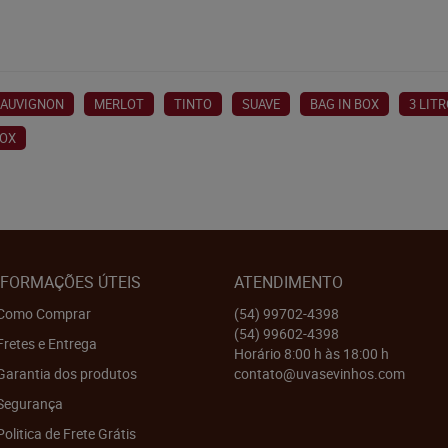
SAUVIGNON
MERLOT
TINTO
SUAVE
BAG IN BOX
3 LIT
BOX
NFORMAÇÕES ÚTEIS
ATENDIMENTO
Como Comprar
(54)
99702-4398
(54)
99602-4398
Fretes e Entrega
Horário 8:00 h às 18:00 h
Garantia dos produtos
contato@uvasevinhos.com
Segurança
Politica de Frete Grátis