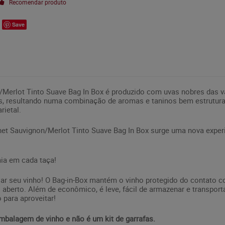
Recomendar produto
Save
n/Merlot Tinto Suave Bag In Box é produzido com uvas nobres das 
os, resultando numa combinação de aromas e taninos bem estrutur
rietal.
rnet Sauvignon/Merlot Tinto Suave Bag In Box surge uma nova expe
mia em cada taça!
ar seu vinho! O Bag-in-Box mantém o vinho protegido do contato co
 aberto. Além de econômico, é leve, fácil de armazenar e transpor
 para aproveitar!
mbalagem de vinho e não é um kit de garrafas.