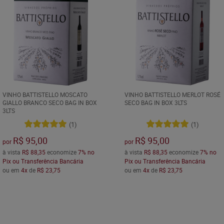
VINHO BATTISTELLO MOSCATO
VINHO BATTISTELLO MERLOT ROSÉ
GIALLO BRANCO SECO BAG IN BOX
SECO BAG IN BOX 3LTS
3LTS
(1)
(1)
R$ 95,00
R$ 95,00
por
por
à vista
R$ 88,35
economize
7%
no
à vista
R$ 88,35
economize
7%
no
Pix ou Transferência Bancária
Pix ou Transferência Bancária
ou em
4x
de
R$ 23,75
ou em
4x
de
R$ 23,75