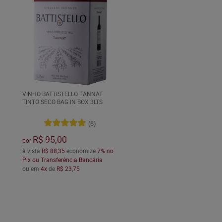
VINHO BATTISTELLO TANNAT
TINTO SECO BAG IN BOX 3LTS
(8)
R$ 95,00
por
à vista
R$ 88,35
economize
7%
no
Pix ou Transferência Bancária
ou em
4x
de
R$ 23,75