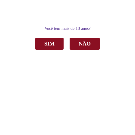
0
Você tem mais de 18 anos?
SIM
NÃO
Home
Vinho
Tinto
Vinho Capoani Gamay Nouveau Tinto Seco 750ml
Vinho Capoani Gamay Nouveau Tinto Seco
750ml
R$ 104,90
por
Sku:
3902